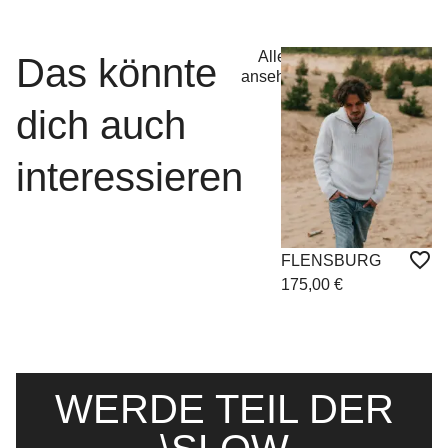
Alle
Das könnte
ansehen
dich auch
interessieren
K
FLENSBURG
1
175,00
€
WERDE TEIL DER