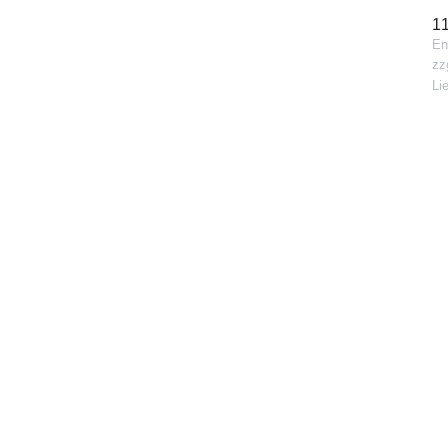
1
En
zz
Li