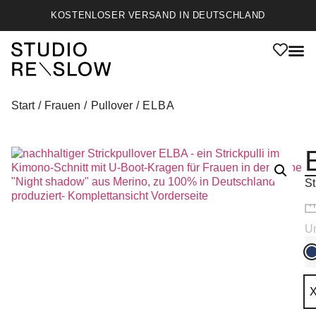
KOSTENLOSER VERSAND IN DEUTSCHLAND
Start
/
Frauen
/
Pullover
/ ELBA
St
Un
N