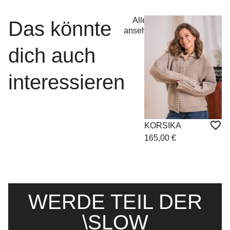
Alle
Das könnte
ansehen
dich auch
interessieren
KORSIKA
M
165,00
€
1
WERDE TEIL DER
\SLOW