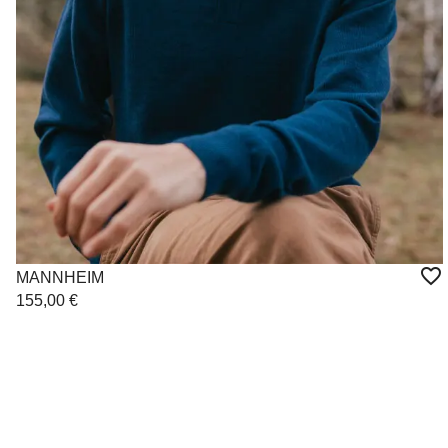
MANNHEIM
155,00
€