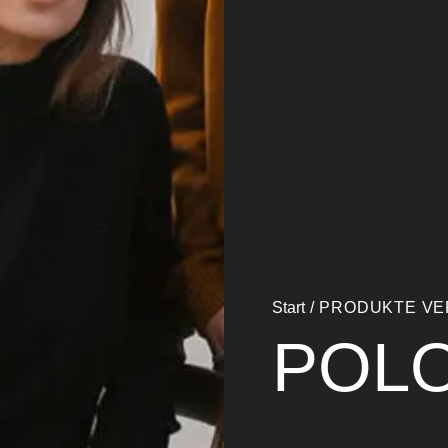
Start
/ PRODUKTE VE
POL