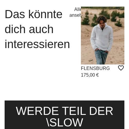
Alle
Das könnte
ansehen
dich auch
interessieren
K
FLENSBURG
1
175,00
€
WERDE TEIL DER
\SLOW